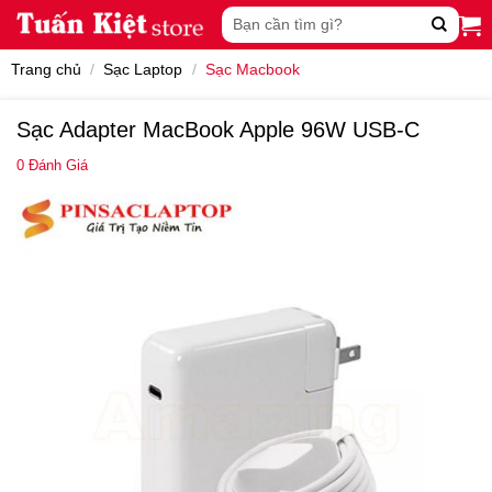
Skip
Tìm
to
kiếm:
content
Trang chủ
/
Sạc Laptop
/
Sạc Macbook
Sạc Adapter MacBook Apple 96W USB-C
0
Đánh Giá