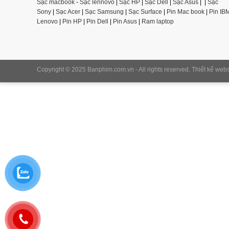
Sạc macbook
-
Sạc lennovo
|
Sạc HP
|
Sạc Dell
|
Sạc Asus
|
|
Sạc
Sony
|
Sạc Acer
|
Sạc Samsung
|
Sạc Surface
|
Pin Mac book
|
Pin IB
Lenovo
|
Pin HP
|
Pin Dell
|
Pin Asus
|
Ram laptop
Copyright © 2025 Banphim.com.vn - All rights reserved.
Thiết kế webs