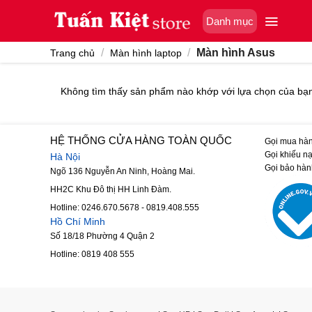
Skip
Danh mục
to
content
/
/
Màn hình Asus
Trang chủ
Màn hình laptop
Không tìm thấy sản phẩm nào khớp với lựa chọn của bạ
HỆ THỐNG CỬA HÀNG TOÀN QUỐC
Gọi mua hà
Gọi khiếu nạ
Hà Nội
Gọi bảo hàn
Ngõ 136 Nguyễn An Ninh, Hoàng Mai.
HH2C Khu Đô thị HH Linh Đàm.
Hotline: 0246.670.5678 - 0819.408.555
Hồ Chí Minh
Số 18/18 Phường 4 Quận 2
Hotline: 0819 408 555