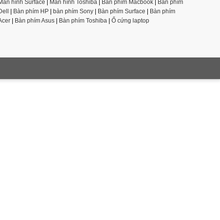
Màn hình Surface
|
Màn hình Toshiba
|
Bàn phím Macbook
|
Bàn phím
Dell
|
Bàn phím HP
|
bàn phím Sony
|
Bàn phím Surface
|
Bàn phím
Acer
|
Bàn phím Asus
|
Bàn phím Toshiba
|
Ổ cứng laptop