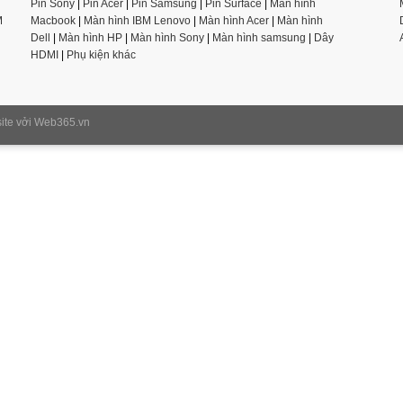
Pin Sony
|
Pin Acer
|
Pin Samsung
|
Pin Surface
|
Màn hình
M
Macbook
|
Màn hình IBM Lenovo
|
Màn hình Acer
|
Màn hình
Dell
|
Màn hình HP
|
Màn hình Sony
|
Màn hình samsung
|
Dây
HDMI
|
Phụ kiện khác
ite
vởi Web365.vn