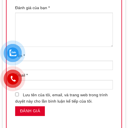
, Bàn phím Laptop Acer
, với nhiều năm kinh nghiệm trong
Đánh giá của bạn
*
nghề nên bạn hoàn toàn có thể yên tâm và tin tưởng mua hàng
tại 2 địa chỉ
:
136 Nguyễn An Ninh – Hoàng Mai – HN
HH2C KĐT Linh Đàm – Hoàng Mai – HN
Điện Thoại : 0246.670.5678 – 0819.408.555
Tên
*
Chi tiết giao hàng khi mua Bàn Phím Laptop Acer
SF514-52
Hãy chắc chắn rằng địa chỉ và số điện thoại bạn cung cấp
Email
*
khi đặt hàng là địa chỉ giao hàng chính xác.
Thông thường, chúng tôi sẽ gửi hàng trong ngày khi
nhận được đơn đặt hàng của bạn
Lưu tên của tôi, email, và trang web trong trình
duyệt này cho lần bình luận kế tiếp của tôi.
+ Với các đơn nội thành HN thì thường mất 1-2 ngày làm
việc để bạn nhận được hang ( Nếu cần gấp xin liên hệ Hotline
0819.408.555 , đơn hang của bạn sẽ được giao ngay trong 30p
)