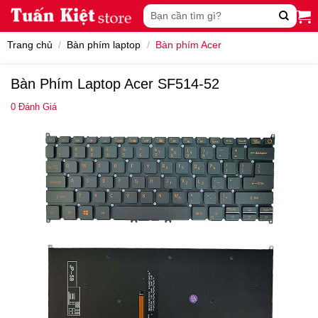
Skip
Tìm
to
kiếm:
content
Trang chủ
/
Bàn phím laptop
/
Bàn phím Acer
Bàn Phím Laptop Acer SF514-52
0
Đánh Giá