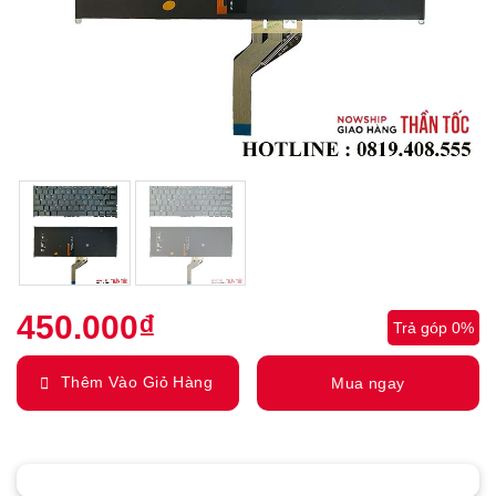
450.000
₫
Trả góp 0%
Thêm Vào Giỏ Hàng
Mua ngay